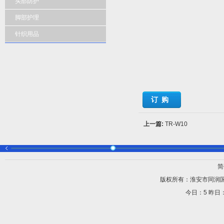
头部防护
脚部护理
针织用品
订购
上一篇:
TR-W10
简
版权所有：淮安市同润
今日：
5 昨日