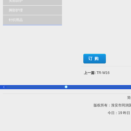
头部防护
脚部护理
针织用品
订购
上一篇:
TR-W16
简
版权所有：淮安市同润
今日：
19 昨